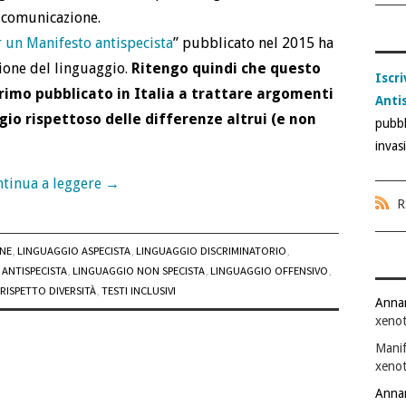
a comunicazione.
 un Manifesto antispecista
” pubblicato nel 2015 ha
ione del linguaggio.
Ritengo quindi che questo
Iscri
primo pubblicato in Italia a trattare argomenti
Anti
io rispettoso delle differenze altrui (e non
pubbl
invas
tinua a leggere
→
R
ONE
,
LINGUAGGIO ASPECISTA
,
LINGUAGGIO DISCRIMINATORIO
,
ANTISPECISTA
,
LINGUAGGIO NON SPECISTA
,
LINGUAGGIO OFFENSIVO
,
RISPETTO DIVERSITÀ
,
TESTI INCLUSIVI
Anna
xenot
Manif
xenot
Anna