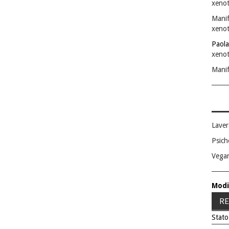
xenot
Manif
xenot
Paola
xenot
Manif
Laver
Psich
Vega
Modi
RE
Stato