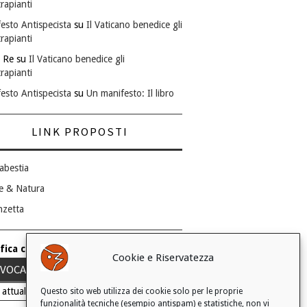
rapianti
esto Antispecista
su
Il Vaticano benedice gli
rapianti
 Re
su
Il Vaticano benedice gli
rapianti
esto Antispecista
su
Un manifesto: Il libro
LINK PROPOSTI
abestia
e & Natura
nzetta
fica consenso ai cookie
Cookie e Riservatezza
VOCA IL TUO CONSENSO
 attuale: Negato
Questo sito web utilizza dei cookie solo per le proprie
funzionalità tecniche (esempio antispam) e statistiche, non vi