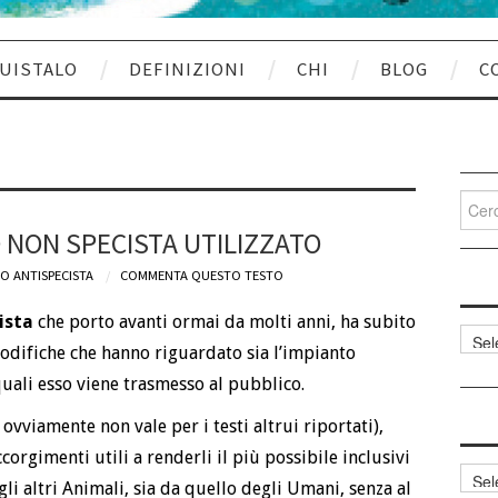
UISTALO
DEFINIZIONI
CHI
BLOG
C
Cerca
per:
 NON SPECISTA UTILIZZATO
O ANTISPECISTA
COMMENTA QUESTO TESTO
ista
che porto avanti ormai da molti anni, ha subito
Categ
odifiche che hanno riguardato sia l’impianto
articol
quali esso viene trasmesso al pubblico.
ò ovviamente non vale per i testi altrui riportati),
orgimenti utili a renderli il più possibile inclusivi
Archi
egli altri Animali, sia da quello degli Umani, senza al
articol