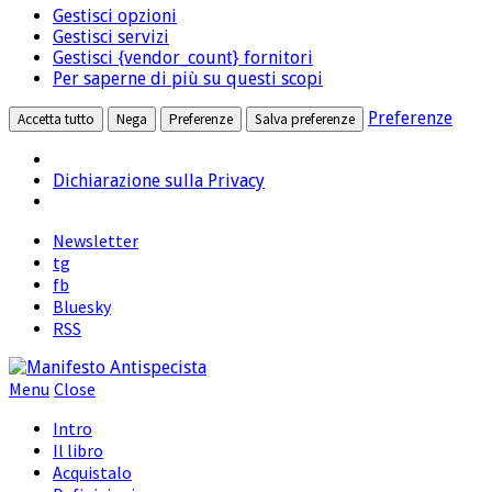
marketing
Gestisci opzioni
terze
Gestisci servizi
parti
Gestisci {vendor_count} fornitori
Per saperne di più su questi scopi
Preferenze
Accetta tutto
Nega
Preferenze
Salva preferenze
Dichiarazione sulla Privacy
Newsletter
tg
fb
Bluesky
RSS
Menu
Close
Intro
Il libro
Acquistalo