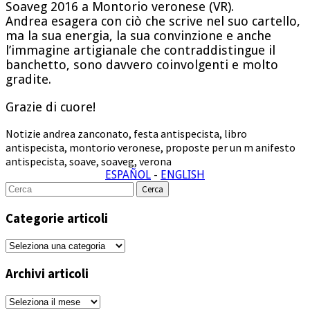
Soaveg 2016 a Montorio veronese (VR).
Andrea esagera con ciò che scrive nel suo cartello,
ma la sua energia, la sua convinzione e anche
l’immagine artigianale che contraddistingue il
banchetto, sono davvero coinvolgenti e molto
gradite.
Grazie di cuore!
Notizie
andrea zanconato
,
festa antispecista
,
libro
antispecista
,
montorio veronese
,
proposte per un m anifesto
antispecista
,
soave
,
soaveg
,
verona
ESPAÑOL
-
ENGLISH
Cerca
per:
Categorie articoli
Categorie
articoli
Archivi articoli
Archivi