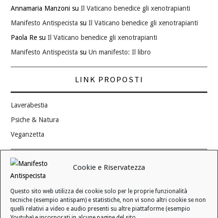
Annamaria Manzoni
su
Il Vaticano benedice gli xenotrapianti
Manifesto Antispecista
su
Il Vaticano benedice gli xenotrapianti
Paola Re
su
Il Vaticano benedice gli xenotrapianti
Manifesto Antispecista
su
Un manifesto: Il libro
LINK PROPOSTI
Laverabestia
Psiche & Natura
Veganzetta
Modifica consenso ai cookie
Cookie e Riservatezza
REVOCA IL TUO CONSENSO
Questo sito web utilizza dei cookie solo per le proprie funzionalità
Stato attuale: Negato
tecniche (esempio antispam) e statistiche, non vi sono altri cookie se non
quelli relativi a video e audio presenti su altre piattaforme (esempio
Youtube) e incorporati in alcune pagine del sito.