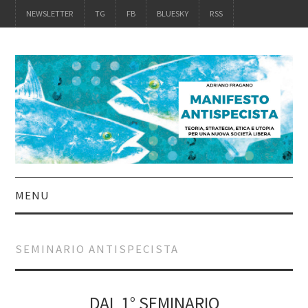
NEWSLETTER
TG
FB
BLUESKY
RSS
MENU
INTRO
SEMINARIO ANTISPECISTA
IL LIBRO
ACQUISTALO
DAL 1° SEMINARIO