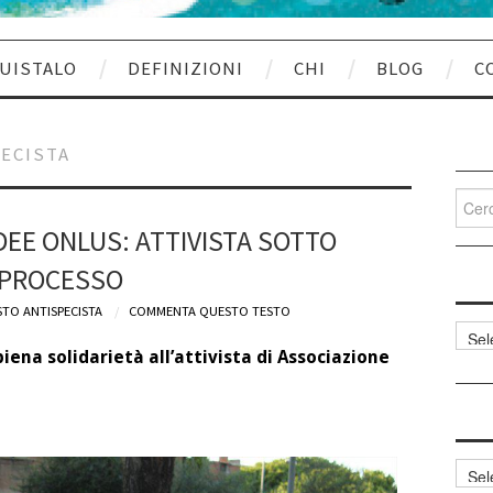
UISTALO
DEFINIZIONI
CHI
BLOG
C
PECISTA
Cerca
per:
DEE ONLUS: ATTIVISTA SOTTO
PROCESSO
TO ANTISPECISTA
COMMENTA QUESTO TESTO
Categ
articol
ena solidarietà all’attivista di Associazione
Archi
articol