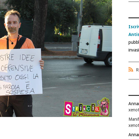
Iscri
Anti
pubbl
invas
R
Anna
xenot
Manif
xenot
Anna