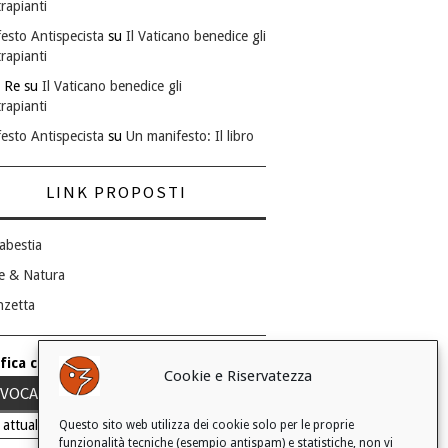
rapianti
esto Antispecista
su
Il Vaticano benedice gli
rapianti
 Re
su
Il Vaticano benedice gli
rapianti
esto Antispecista
su
Un manifesto: Il libro
LINK PROPOSTI
abestia
e & Natura
nzetta
fica consenso ai cookie
Cookie e Riservatezza
VOCA IL TUO CONSENSO
 attuale: Negato
Questo sito web utilizza dei cookie solo per le proprie
funzionalità tecniche (esempio antispam) e statistiche, non vi