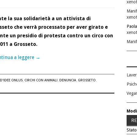
xenot
Manif
xenot
 la sua solidarietà a un attivista di
Paola
sseto che verrà processato per aver girato e
xenot
te un presidio di protesta contro un circo con
Manif
2011 a Grosseto.
tinua a leggere
→
Laver
D'IDEE ONLUS
,
CIRCHI CON ANIMALI
,
DENUNCIA
,
GROSSETO
,
Psich
Vega
Modi
RE
Stato