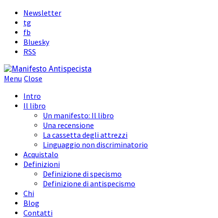
Newsletter
tg
fb
Bluesky
RSS
Menu
Close
Intro
Il libro
Un manifesto: Il libro
Una recensione
La cassetta degli attrezzi
Linguaggio non discriminatorio
Acquistalo
Definizioni
Definizione di specismo
Definizione di antispecismo
Chi
Blog
Contatti