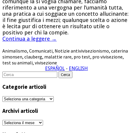
comunque la si voglia chiamare, facciamo
riferimento a una vergogna per l’umanità tutta,
una pratica a cui soggiace un concetto allucinante:
il fine giustifica i mezzi; qualunque scelta o azione
è lecita pur di ottenere un risultato utile o
positivo per chi la compie.
Continua a leggere
→
Animalismo
,
Comunicati
,
Notizie
antivivisezionismo
,
caterina
simonsen
,
clauberg
,
malattie rare
,
pro test
,
pro vivisezione
,
test su animali
,
vivisezione
ESPAÑOL
-
ENGLISH
Cerca
per:
Categorie articoli
Categorie
articoli
Archivi articoli
Archivi
articoli