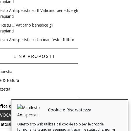
rapianti
esto Antispecista
su
Il Vaticano benedice gli
rapianti
 Re
su
Il Vaticano benedice gli
rapianti
esto Antispecista
su
Un manifesto: Il libro
LINK PROPOSTI
abestia
e & Natura
nzetta
fica consenso ai cookie
Cookie e Riservatezza
VOCA IL TUO CONSENSO
 attuale: Negato
Questo sito web utilizza dei cookie solo per le proprie
funzionalità tecniche (esempio antispam) e statistiche, non vi