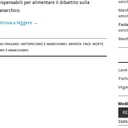
xenot
ispensabili per alimentare il dibattito sulla
anarchico.
Manif
xenot
tinua a leggere
→
Paola
xenot
Manif
NO FRAGANO
,
ANTISPECISMO E ANARCHISMO
,
ARIVISTA
,
FINZI
,
MORTE
SMO E ANARCHISMO
Laver
Psich
Vega
Modi
RE
Stato