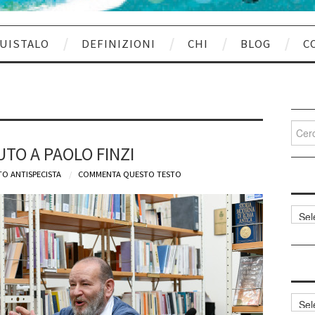
UISTALO
DEFINIZIONI
CHI
BLOG
C
Cerca
per:
UTO A PAOLO FINZI
O ANTISPECISTA
COMMENTA QUESTO TESTO
Categ
articol
Archi
articol