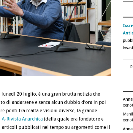
Iscri
Anti
pubbl
invas
R
lunedì 20 luglio, è una gran brutta notizia che
Anna
lto di andarsene e senza alcun dubbio d’ora in poi
xenot
e ponti tra realtà e visioni diverse, la grande
Manif
u
A-Rivista Anarchica
(della quale era fondatore e
xenot
i articoli pubblicati nel tempo su argomenti come il
Anna