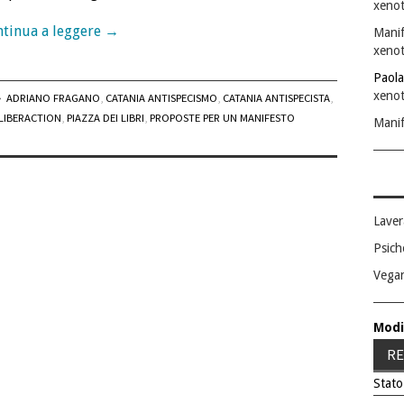
xenot
tinua a leggere
→
Manif
xenot
Paola
xenot
ADRIANO FRAGANO
,
CATANIA ANTISPECISMO
,
CATANIA ANTISPECISTA
,
LIBERACTION
,
PIAZZA DEI LIBRI
,
PROPOSTE PER UN MANIFESTO
Manif
Laver
Psich
Vega
Modi
RE
Stato