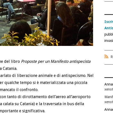
Iscri
Anti
pubbl
invas
R
ne del libro
Proposte per un Manifesto antispecista
 a Catania.
arlato di liberazione animale e di antispecismo. Nel
er qualche tempo si è materializzata una piccola
Anna
xenot
 mancato il confronto.
con tanto di dirottamento dell’aereo all’aeroporto
Manif
xenot
 calata su Catania) e la traversata in bus della
Anna
importante e significativa.