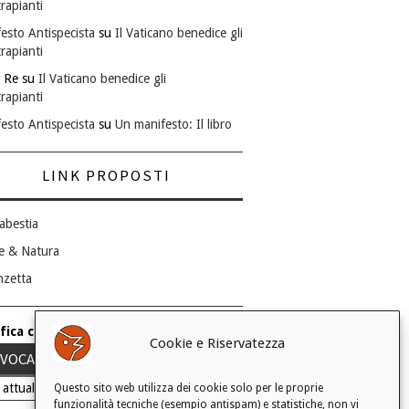
rapianti
esto Antispecista
su
Il Vaticano benedice gli
rapianti
 Re
su
Il Vaticano benedice gli
rapianti
esto Antispecista
su
Un manifesto: Il libro
LINK PROPOSTI
abestia
e & Natura
nzetta
fica consenso ai cookie
Cookie e Riservatezza
VOCA IL TUO CONSENSO
 attuale: Negato
Questo sito web utilizza dei cookie solo per le proprie
funzionalità tecniche (esempio antispam) e statistiche, non vi