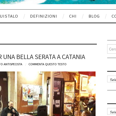
UISTALO
DEFINIZIONI
CHI
BLOG
C
Cerca
per:
 UNA BELLA SERATA A CATANIA
O ANTISPECISTA
COMMENTA QUESTO TESTO
Categ
articol
Archi
articol