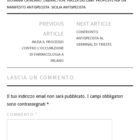
GIOVANNI CATALANO
,
LIBERACTION
,
PIAZZA DEI LIBRI
,
PROPOSTE PER UN
MANIFESTO ANTISPECISTA
,
SICILIA ANTISPECISTA
Post
PREVIOUS
NEXT ARTICLE
navigation
CONFRONTO
ARTICLE
ANTISPECISTA AL
INIZIA IL PROCESSO
GERMINAL DI TRIESTE
CONTRO L’OCCUPAZIONE
DI FARMACOLOGIA A
MILANO
LASCIA UN COMMENTO
Il tuo indirizzo email non sarà pubblicato.
I campi obbligatori
sono contrassegnati
*
COMMENTO
*