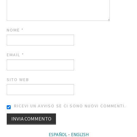
NOME
*
EMAIL
*
SITO WEB
RICEVI UN AVVISO SE CI SONO NUOVI COMMENTI.
ALTERNATIVE:
ESPAÑOL
-
ENGLISH