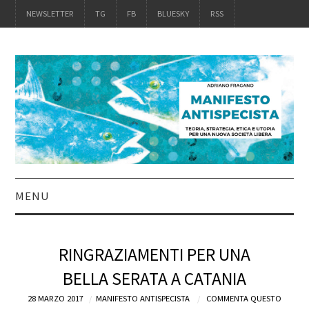
NEWSLETTER
TG
FB
BLUESKY
RSS
MENU
INTRO
RINGRAZIAMENTI PER UNA
IL LIBRO
BELLA SERATA A CATANIA
28 MARZO 2017
ACQUISTALO
MANIFESTO ANTISPECISTA
COMMENTA QUESTO