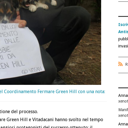
Iscri
Anti
pubbl
invas
R
el Coordinamento Fermare Green Hill con una nota:
Anna
xenot
Manif
ione del processo.
xenot
e Green Hill e Vitadacani hanno svolto nel tempo
Anna
aggiori protagonisti del successo ottenuto: il