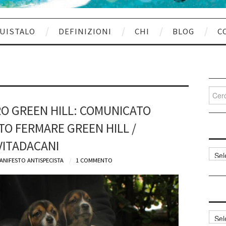
UISTALO
DEFINIZIONI
CHI
BLOG
C
Cerca
per:
O GREEN HILL: COMUNICATO
O FERMARE GREEN HILL /
VITADACANI
Categ
ANIFESTO ANTISPECISTA
1 COMMENTO
articol
Archi
articol