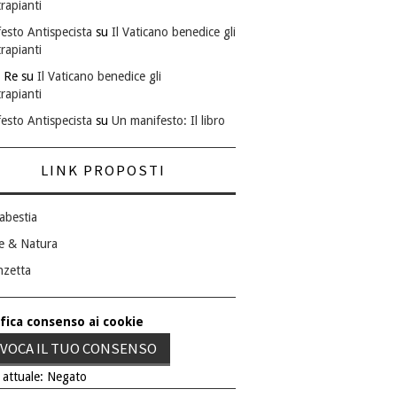
rapianti
esto Antispecista
su
Il Vaticano benedice gli
rapianti
 Re
su
Il Vaticano benedice gli
rapianti
esto Antispecista
su
Un manifesto: Il libro
LINK PROPOSTI
abestia
e & Natura
nzetta
fica consenso ai cookie
VOCA IL TUO CONSENSO
 attuale: Negato