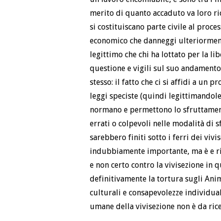
merito di quanto accaduto va loro ric
si costituiscano parte civile al proce
economico che danneggi ulteriormente
legittimo che chi ha lottato per la l
questione e vigili sul suo andament
stesso: il fatto che ci si affidi a un 
leggi speciste (quindi legittimandole
normano e permettono lo sfruttamen
errati o colpevoli nelle modalità di s
sarebbero finiti sotto i ferri dei vivi
indubbiamente importante, ma è e ri
e non certo contro la vivisezione in 
definitivamente la tortura sugli Ani
culturali e consapevolezze individuali
umane della vivisezione non è da rice