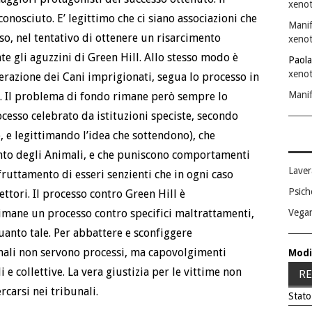
xenot
onosciuto. E’ legittimo che ci siano associazioni che
Manif
sso, nel tentativo di ottenere un risarcimento
xenot
 gli aguzzini di Green Hill. Allo stesso modo è
Paola
xenot
iberazione dei Cani imprigionati, segua lo processo in
Manif
o. Il problema di fondo rimane però sempre lo
processo celebrato da istituzioni speciste, secondo
, e legittimando l’idea che sottendono), che
to degli Animali, e che puniscono comportamenti
Laver
fruttamento di esseri senzienti che in ogni caso
Psich
settori. Il processo contro Green Hill è
Vega
mane un processo contro specifici maltrattamenti,
quanto tale. Per abbattere e sconfiggere
mali non servono processi, ma capovolgimenti
Modi
 e collettive. La vera giustizia per le vittime non
RE
rcarsi nei tribunali.
Stato