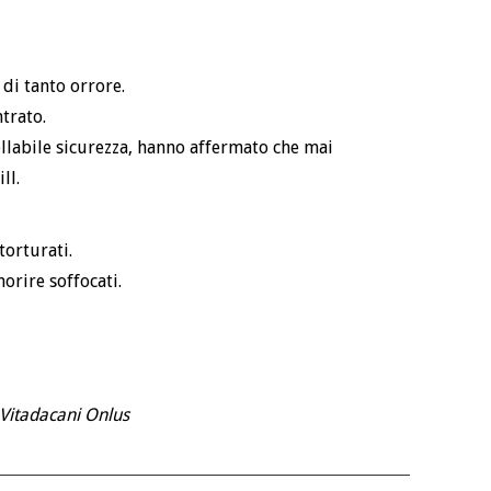
 di tanto orrore.
trato.
rollabile sicurezza, hanno affermato che mai
ll.
torturati.
orire soffocati.
Vitadacani Onlus