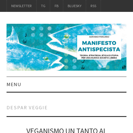
NEWSLETTER
TG
FB
BLUESKY
RSS
MENU
INTRO
DESPAR VEGGIE
IL LIBRO
ACQUISTALO
VEGANISMO UN TANTO AL