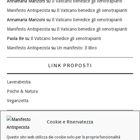
Annamaria Manzoni
su
Il Vaticano benedice gli xenotrapianti
Manifesto Antispecista
su
Il Vaticano benedice gli xenotrapianti
Annamaria Manzoni
su
Il Vaticano benedice gli xenotrapianti
Manifesto Antispecista
su
Il Vaticano benedice gli xenotrapianti
Paola Re
su
Il Vaticano benedice gli xenotrapianti
Manifesto Antispecista
su
Un manifesto: Il libro
LINK PROPOSTI
Laverabestia
Psiche & Natura
Veganzetta
Modifica consenso ai cookie
Cookie e Riservatezza
REVOCA IL TUO CONSENSO
Questo sito web utilizza dei cookie solo per le proprie funzionalità
Stato attuale: Negato