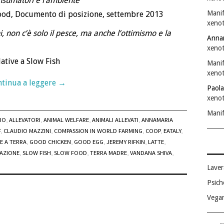
consumatori e l’ambiente
”
Manif
Food, Documento di posizione, settembre 2013
xenot
 non c’è solo il pesce, ma anche l’ottimismo e la
Anna
xenot
lative a Slow Fish
Manif
xenot
tinua a leggere
→
Paola
xenot
Manif
IO
,
ALLEVATORI
,
ANIMAL WELFARE
,
ANIMALI ALLEVATI
,
ANNAMARIA
F
,
CLAUDIO MAZZINI
,
COMPASSION IN WORLD FARMING
,
COOP
,
EATALY
,
E A TERRA
,
GOOD CHICKEN
,
GOOD EGG
,
JEREMY RIFKIN
,
LATTE
,
SAZIONE
,
SLOW FISH
,
SLOW FOOD
,
TERRA MADRE
,
VANDANA SHIVA
,
Laver
Psich
Vega