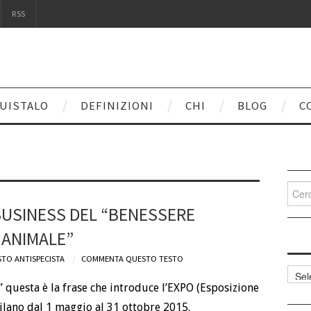
RSS
UISTALO
DEFINIZIONI
CHI
BLOG
C
Cerca
per:
 BUSINESS DEL “BENESSERE
ANIMALE”
TO ANTISPECISTA
COMMENTA QUESTO TESTO
Categ
articol
” questa è la frase che introduce l’EXPO (Esposizione
ilano dal 1 maggio al 31 ottobre 2015.