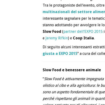
Tra le protagoniste dell’evento, oltre
multinazionali del settore alime
interessante segnalare per le temati
stanno adottando per avvolgere le loro
Slow Food
(
partner dell’EXPO 2015
i
e
Jeremy Rifkin
) e
Coop Italia
.
Di seguito alcuni interessanti estratti
giusta a EXPO 2015
” a cura del coll
Slow Food e benessere animale
“
Slow Food è attivamente impegnata d
olistico al cibo e alla agricoltura: l
sono un aspetto fondamentale di ques
perché rispettano gli animali in quan