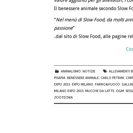
valore aggiunto per gli allevatori, i 
Il benessere animale secondo Slow 
“
Nel menù di Slow Food, da molti anni,
passione
”
..dal sito di Slow Food, alle pagine re
Con
ANIMALISMO
,
NOTIZIE
ALLEVAMENTI B
PISAPIA
,
BENESSERE ANIMALE
,
CARLO PETRINI
,
CIW
EXPO 2015
,
EXPO MILANO
,
FARRO&FUOCO
,
GALLIN
MILANO EXPO 2015
,
MUCCHE DA LATTE
,
OGM
,
SES
ZOOTECNIA