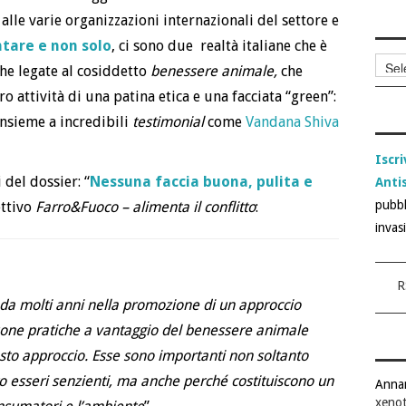
 alle varie organizzazioni internazionali del settore e
ntare e non solo
, ci sono due realtà italiane che è
Archi
che legate al cosiddetto
benessere animale,
che
articol
 attività di una patina etica e una facciata “green”:
nsieme a incredibili
testimonial
come
Vandana Shiva
Iscri
 del dossier: “
Nessuna faccia buona, pulita e
Anti
pubbl
ettivo
Farro&Fuoco – alimenta il conflitto
:
invas
R
a molti anni nella promozione di un approccio
e buone pratiche a vantaggio del benessere animale
to approccio. Esse sono importanti non soltanto
to esseri senzienti, ma anche perché costituiscono un
Anna
xenot