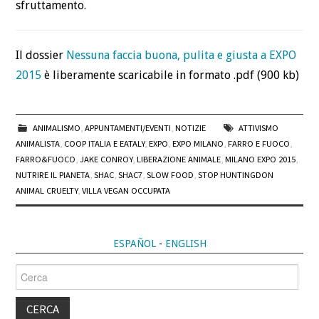
sfruttamento.
Il dossier
Nessuna faccia buona, pulita e giusta a EXPO
2015
è liberamente scaricabile in formato .pdf (900 kb)
ANIMALISMO
,
APPUNTAMENTI/EVENTI
,
NOTIZIE
ATTIVISMO
ANIMALISTA
,
COOP ITALIA E EATALY
,
EXPO
,
EXPO MILANO
,
FARRO E FUOCO
,
FARRO&FUOCO
,
JAKE CONROY
,
LIBERAZIONE ANIMALE
,
MILANO EXPO 2015
,
NUTRIRE IL PIANETA
,
SHAC
,
SHAC7
,
SLOW FOOD
,
STOP HUNTINGDON
ANIMAL CRUELTY
,
VILLA VEGAN OCCUPATA
ESPAÑOL
-
ENGLISH
Cerca
per: