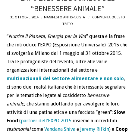
“BENESSERE ANIMALE”
DEFINIZIONI
31 OTTOBRE 2014
MANIFESTO ANTISPECISTA
COMMENTA QUESTO
TESTO
CHI
“
Nutrire il Pianeta, Energia per la Vita
” questa è la frase
BLOG
che introduce l’EXPO (Esposizione Universale) 2015 che
si svolgerà a Milano dal 1 maggio al 31 ottobre 2015.
CONTATTI
Tra le protagoniste dell’evento, oltre alle varie
organizzazioni internazionali del settore e
multinazionali del settore alimentare e non solo
,
ci sono due realtà italiane che è interessante segnalare
per le tematiche legate al cosiddetto
benessere
animale,
che stanno adottando per avvolgere le loro
attività di una patina etica e una facciata “green”:
Slow
Food
(
partner dell’EXPO 2015
insieme a incredibili
testimonial
come
Vandana Shiva
e
Jeremy Rifkin
) e
Coop