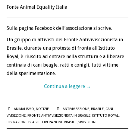
LA CASSETTA DEGLI
Fonte Animal Equality Italia
ATTREZZI
Sulla pagina Facebook dell’associazione si scrive.
LINGUAGGIO NON
Un gruppo di attivisti del Fronte Antivivisezionista in
DISCRIMINATORIO
Brasile, durante una protesta di fronte all’Istituto
Royal, è riuscito ad entrare nella struttura e a liberare
ACQUISTALO
centinaia di cani beagle, ratti e conigli, tutti vittime
della sperimentazione.
DEFINIZIONI
Continua a leggere
→
DEFINIZIONE DI
SPECISMO
ANIMALISMO
,
NOTIZIE
ANTIVIVISEZIONE
,
BRASILE
,
CANI
VIVISEZIONE
,
FRONTE ANTIVIVISEZIONISTA IN BRASILE
,
ISTITUTO ROYAL
,
LIBERAZIONE BEAGLE
,
LIBERAZIONE BRASILE
,
VIVISEZIONE
DEFINIZIONE DI