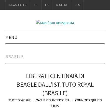
NEWSLETTER
TG
FB
BLUESKY
RSS
MENU
INTRO
BRASILE
IL LIBRO
UN MANIFESTO: IL
LIBERATI CENTINAIA DI
BEAGLE DALL’ISTITUTO ROYAL
LIBRO
(BRASILE)
UNA RECENSIONE
20 OTTOBRE 2013
MANIFESTO ANTISPECISTA
COMMENTA QUESTO
TESTO