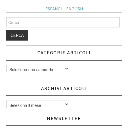
ANTISPECISMO
ESPAÑOL
-
ENGLISH
CHI
Cerca
per:
BLOG
CONTATTI
CATEGORIE ARTICOLI
Categorie
articoli
ARCHIVI ARTICOLI
Archivi
articoli
NEWSLETTER