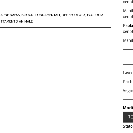
xenot
Manif
,
ARNE NAESS
,
BISOGNI FONDAMENTALI
,
DEEP ECOLOGY
,
ECOLOGIA
xenot
UTTAMENTO ANIMALE
Paola
xenot
Manif
Laver
Psich
Vega
Modi
RE
Stato