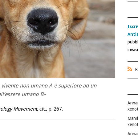
Iscri
Anti
pubbl
invas
R
e vivente non umano A è superiore ad un
ell’essere umano B
»
Anna
Ecology Movement
, cit., p. 267.
xenot
Manif
xenot
Anna