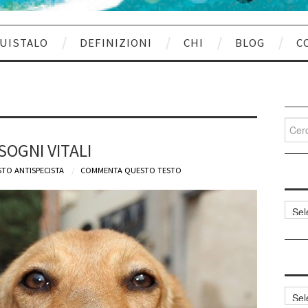
UISTALO
DEFINIZIONI
CHI
BLOG
C
Cerca
per:
SOGNI VITALI
TO ANTISPECISTA
COMMENTA QUESTO TESTO
Categ
articol
Archi
articol