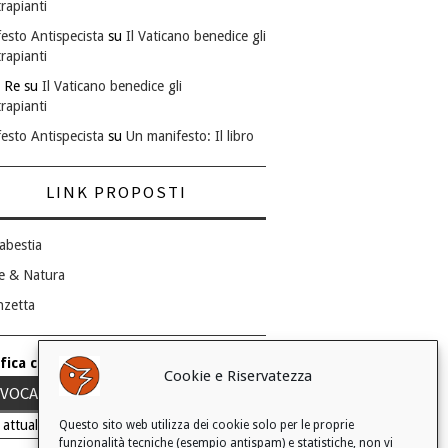
rapianti
esto Antispecista
su
Il Vaticano benedice gli
rapianti
 Re
su
Il Vaticano benedice gli
rapianti
esto Antispecista
su
Un manifesto: Il libro
LINK PROPOSTI
abestia
e & Natura
nzetta
fica consenso ai cookie
Cookie e Riservatezza
VOCA IL TUO CONSENSO
 attuale: Negato
Questo sito web utilizza dei cookie solo per le proprie
funzionalità tecniche (esempio antispam) e statistiche, non vi