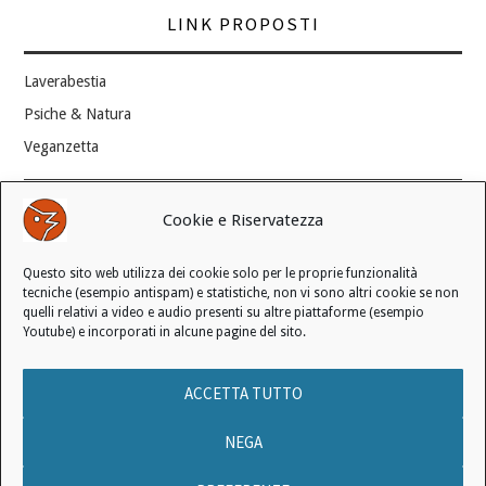
LINK PROPOSTI
Laverabestia
Psiche & Natura
Veganzetta
Modifica consenso ai cookie
Cookie e Riservatezza
REVOCA IL TUO CONSENSO
Questo sito web utilizza dei cookie solo per le proprie funzionalità
Stato attuale: Negato
tecniche (esempio antispam) e statistiche, non vi sono altri cookie se non
quelli relativi a video e audio presenti su altre piattaforme (esempio
Youtube) e incorporati in alcune pagine del sito.
© 2006 - 2026 MANIFESTO ANTISPECISTA |
INFORMATIVA SULLA
ACCETTA TUTTO
PRIVACY
|
INFORMATIVA SUI COOKIE
|
LICENZA D'USO
|
CONDIZIONI DI VENDITA
NEGA