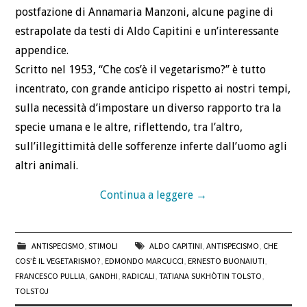
postfazione di Annamaria Manzoni, alcune pagine di
estrapolate da testi di Aldo Capitini e un’interessante
appendice.
Scritto nel 1953, “Che cos’è il vegetarismo?” è tutto
incentrato, con grande anticipo rispetto ai nostri tempi,
sulla necessità d’impostare un diverso rapporto tra la
specie umana e le altre, riflettendo, tra l’altro,
sull’illegittimità delle sofferenze inferte dall’uomo agli
altri animali.
Continua a leggere
→
ANTISPECISMO
,
STIMOLI
ALDO CAPITINI
,
ANTISPECISMO
,
CHE
COS’È IL VEGETARISMO?
,
EDMONDO MARCUCCI
,
ERNESTO BUONAIUTI
,
FRANCESCO PULLIA
,
GANDHI
,
RADICALI
,
TATIANA SUKHÒTIN TOLSTO
,
TOLSTOJ