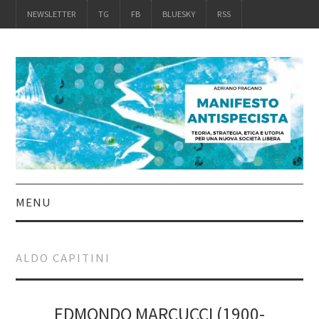
NEWSLETTER
TG
FB
BLUESKY
RSS
MENU
INTRO
ALDO CAPITINI
IL LIBRO
ACQUISTALO
EDMONDO MARCUCCI (1900-