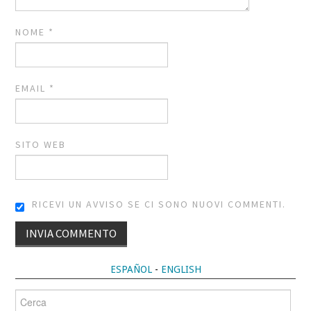
NOME
*
EMAIL
*
SITO WEB
RICEVI UN AVVISO SE CI SONO NUOVI COMMENTI.
ALTERNATIVE:
ESPAÑOL
-
ENGLISH
Cerca
per: