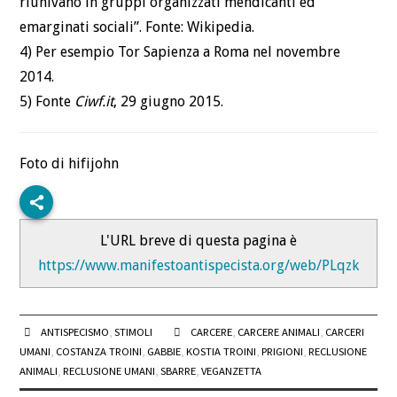
riunivano in gruppi organizzati mendicanti ed
emarginati sociali”. Fonte: Wikipedia.
4) Per esempio Tor Sapienza a Roma nel novembre
2014.
5) Fonte
Ciwf.it
, 29 giugno 2015.
Foto di hifijohn
L'URL breve di questa pagina è
https://www.manifestoantispecista.org/web/PLqzk
ANTISPECISMO
,
STIMOLI
CARCERE
,
CARCERE ANIMALI
,
CARCERI
UMANI
,
COSTANZA TROINI
,
GABBIE
,
KOSTIA TROINI
,
PRIGIONI
,
RECLUSIONE
ANIMALI
,
RECLUSIONE UMANI
,
SBARRE
,
VEGANZETTA