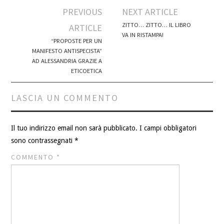
Post
PREVIOUS
NEXT ARTICLE
navigation
ZITTO… ZITTO… IL LIBRO
ARTICLE
VA IN RISTAMPA!
“PROPOSTE PER UN
MANIFESTO ANTISPECISTA”
AD ALESSANDRIA GRAZIE A
ETICOETICA
LASCIA UN COMMENTO
Il tuo indirizzo email non sarà pubblicato.
I campi obbligatori
sono contrassegnati
*
COMMENTO
*