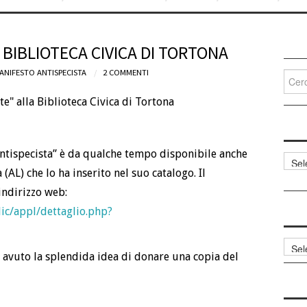
 BIBLIOTECA CIVICA DI TORTONA
ANIFESTO ANTISPECISTA
2 COMMENTI
Cerca
per:
antispecista” è da qualche tempo disponibile anche
Categ
(AL) che lo ha inserito nel suo catalogo. Il
articol
indirizzo web:
lic/appl/dettaglio.php?
Archi
 avuto la splendida idea di donare una copia del
articol