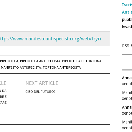
Iscri
Anti
pubbl
invas
ttps://www.manifestoantispecista.org/web/tzyri
RSS F
 BIBLIOTECA
,
BIBLIOTECA ANTISPECISTA
,
BIBLIOTECA DI TORTONA
,
 MANIFESTO ANTISPECISTA
,
TORTONA ANTISPECISTA
Anna
CLE
NEXT ARTICLE
xenot
O DA
CIBO DEL FUTURO?
Manif
RE E
xenot
ZARE
Anna
xenot
Manif
xenot