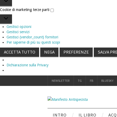
Cookie di marketing terze parti
Cookie
di
Gestisci opzioni
marketing
Gestisci servizi
terze
Gestisci {vendor_count} fornitori
parti
Per saperne di più su questi scopi
ACCETTA TUTTO
NEGA
PREFERENZE
SALVA PR
Dichiarazione sulla Privacy
NEWSLETTER
TG
FB
BLUESKY
INTRO
IL LIBRO
ACQ