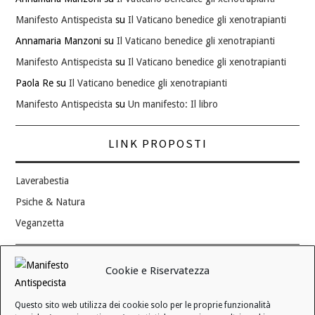
Manifesto Antispecista
su
Il Vaticano benedice gli xenotrapianti
Annamaria Manzoni
su
Il Vaticano benedice gli xenotrapianti
Manifesto Antispecista
su
Il Vaticano benedice gli xenotrapianti
Paola Re
su
Il Vaticano benedice gli xenotrapianti
Manifesto Antispecista
su
Un manifesto: Il libro
LINK PROPOSTI
Laverabestia
Psiche & Natura
Veganzetta
Modifica consenso ai cookie
Cookie e Riservatezza
REVOCA IL TUO CONSENSO
Questo sito web utilizza dei cookie solo per le proprie funzionalità
Stato attuale: Negato