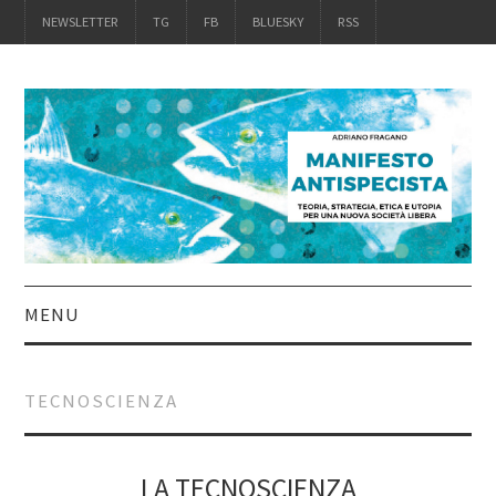
NEWSLETTER
TG
FB
BLUESKY
RSS
MENU
INTRO
TECNOSCIENZA
IL LIBRO
ACQUISTALO
LA TECNOSCIENZA