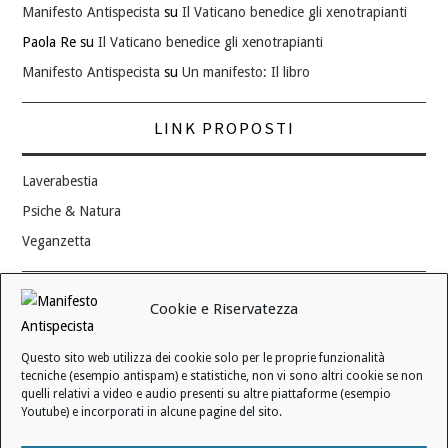
Manifesto Antispecista
su
Il Vaticano benedice gli xenotrapianti
Paola Re
su
Il Vaticano benedice gli xenotrapianti
Manifesto Antispecista
su
Un manifesto: Il libro
LINK PROPOSTI
Laverabestia
Psiche & Natura
Veganzetta
Modifica consenso ai cookie
Cookie e Riservatezza
REVOCA IL TUO CONSENSO
Questo sito web utilizza dei cookie solo per le proprie funzionalità
Stato attuale: Negato
tecniche (esempio antispam) e statistiche, non vi sono altri cookie se non
quelli relativi a video e audio presenti su altre piattaforme (esempio
Youtube) e incorporati in alcune pagine del sito.