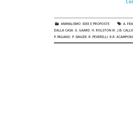
Con
ANIMALISMO
,
IDEE E PROPOSTE
A. FR
DALLA CASA
,
G. GAARD
,
H. ROLSTON III
,
J.B. CALL
P. PAGANO
,
P. SINGER
,
R. PEVERELLI
,
R.R. ACAMPOR