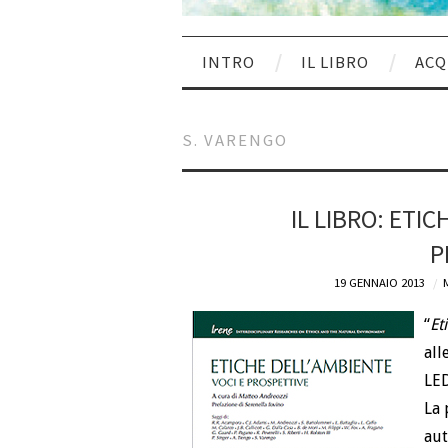
INTRO
IL LIBRO
ACQ
S. VARENGO
IL LIBRO: ETIC
P
19 GENNAIO 2013
“
Et
all
LED
La 
aut