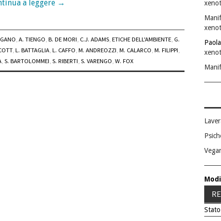
tinua a leggere
→
xenot
Manif
xenot
AGANO
,
A. TIENGO
,
B. DE MORI
,
C.J. ADAMS
,
ETICHE DELL'AMBIENTE
,
G.
Paola
ICOTT
,
L. BATTAGLIA
,
L. CAFFO
,
M. ANDREOZZI
,
M. CALARCO
,
M. FILIPPI
,
xenot
A
,
S. BARTOLOMMEI
,
S. RIBERTI
,
S. VARENGO
,
W. FOX
Manif
Laver
Psich
Vega
Modi
RE
Stato