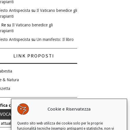
rapianti
esto Antispecista
su
Il Vaticano benedice gli
rapianti
 Re
su
Il Vaticano benedice gli
rapianti
esto Antispecista
su
Un manifesto: Il libro
LINK PROPOSTI
abestia
e & Natura
nzetta
fica consenso ai cookie
Cookie e Riservatezza
VOCA IL TUO CONSENSO
 attuale: Negato
Questo sito web utilizza dei cookie solo per le proprie
funzionalità tecniche (esempio antispam) e statistiche, non vi