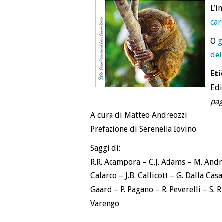
L’i
car
O
g
del
Et
Edi
pag
A cura di Matteo Andreozzi
Prefazione di Serenella Iovino
Saggi di:
R.R. Acampora – C.J. Adams – M. Andre
Calarco – J.B. Callicott – G. Dalla Cas
Gaard – P. Pagano – R. Peverelli – S. Ri
Varengo