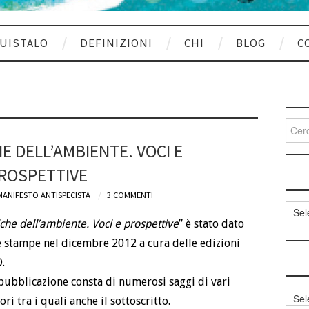
UISTALO
DEFINIZIONI
CHI
BLOG
C
Cerca
per:
HE DELL’AMBIENTE. VOCI E
ROSPETTIVE
MANIFESTO ANTISPECISTA
3 COMMENTI
Categ
articol
iche dell’ambiente. Voci e prospettive
” è stato dato
e stampe nel dicembre 2012 a cura delle edizioni
.
pubblicazione consta di numerosi saggi di vari
Archi
ori tra i quali anche il sottoscritto.
articol