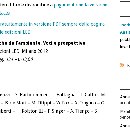
ntero libro è disponibile a
pagamento nella versione
tacea
ratuitamente in versione PDF sempre dalla pagina
Iscri
le edizioni LED
Anti
pubbl
iche dell’ambiente.
Voci e prospettive
invas
zioni LED, Milano 2012
g. 434 – € 43,00
R
ozzi – S. Bartolommei – L. Battaglia – L. Caffo – M.
Anna
a – B. de Mori – M. Filippi – W. Fox – A. Fragano – G.
xenot
berti – H. Rolston III – P. Singer – A. Tiengo – S.
Manif
xenot
Anna