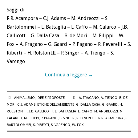
Saggi di:
R.R. Acampora – C.J. Adams – M. Andreozzi – S.
Bartolommei – L. Battaglia – L. Caffo – M. Calarco – J.B.
Callicott – G. Dalla Casa – B. de Mori – M. Filippi – W.
Fox – A. Fragano – G. Gaard – P. Pagano – R. Peverelli – S.
Riberti – H. Rolston III – P. Singer – A. Tiengo – S.
Varengo
Continua a leggere
→
ANIMALISMO
,
IDEE E PROPOSTE
A. FRAGANO
,
A. TIENGO
,
B. DE
MORI
,
C.J. ADAMS
,
ETICHE DELL'AMBIENTE
,
G. DALLA CASA
,
G. GAARD
,
H.
ROLSTON III
,
J.B. CALLICOTT
,
L. BATTAGLIA
,
L. CAFFO
,
M. ANDREOZZI
,
M.
CALARCO
,
M. FILIPPI
,
P. PAGANO
,
P. SINGER
,
R. PEVERELLI
,
R.R. ACAMPORA
,
S.
BARTOLOMMEI
,
S. RIBERTI
,
S. VARENGO
,
W. FOX