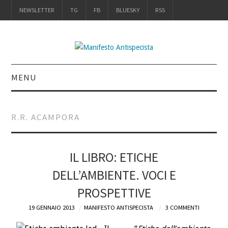
NEWSLETTER
TG
FB
BLUESKY
RSS
MENU
INTRO
R.R. ACAMPORA
IL LIBRO
ACQUISTALO
IL LIBRO: ETICHE
DELL’AMBIENTE. VOCI E
DEFINIZIONI
PROSPETTIVE
CHI
19 GENNAIO 2013
MANIFESTO ANTISPECISTA
3 COMMENTI