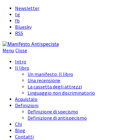
Newsletter
tg
fb
Bluesky
RSS
Menu
Close
Intro
Il libro
Un manifesto: Il libro
Una recensione
La cassetta degli attrezzi
Linguaggio non discriminatorio
Acquistalo
Definizioni
Definizione di specismo
Definizione di antispecismo
Chi
Blog
Contatti