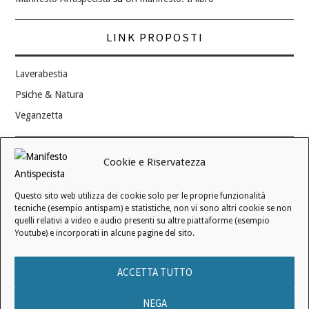
LINK PROPOSTI
Laverabestia
Psiche & Natura
Veganzetta
Modifica consenso ai cookie
Cookie e Riservatezza
REVOCA IL TUO CONSENSO
Questo sito web utilizza dei cookie solo per le proprie funzionalità
Stato attuale: Negato
tecniche (esempio antispam) e statistiche, non vi sono altri cookie se non
quelli relativi a video e audio presenti su altre piattaforme (esempio
Youtube) e incorporati in alcune pagine del sito.
© 2006 - 2026 MANIFESTO ANTISPECISTA |
INFORMATIVA SULLA
ACCETTA TUTTO
PRIVACY
|
INFORMATIVA SUI COOKIE
|
LICENZA D'USO
|
CONDIZIONI DI VENDITA
NEGA