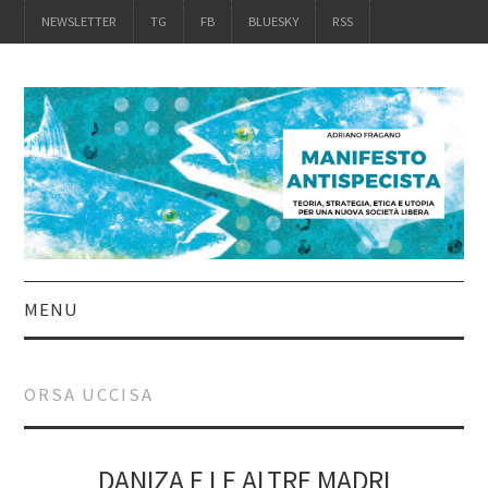
NEWSLETTER
TG
FB
BLUESKY
RSS
MENU
INTRO
ORSA UCCISA
IL LIBRO
ACQUISTALO
DANIZA E LE ALTRE MADRI