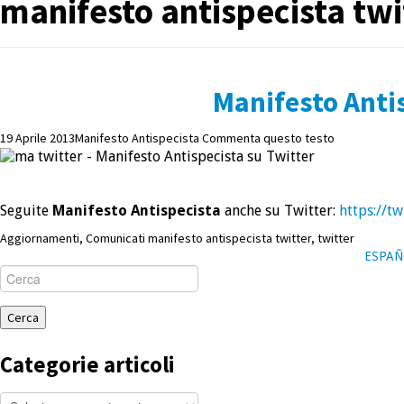
manifesto antispecista twi
Manifesto Anti
19 Aprile 2013
Manifesto Antispecista
Commenta questo testo
Seguite
Manifesto Antispecista
anche su Twitter:
https://t
Aggiornamenti
,
Comunicati
manifesto antispecista twitter
,
twitter
ESPAÑ
Cerca
per:
Categorie articoli
Categorie