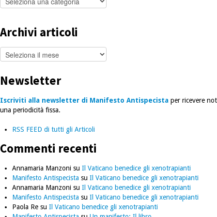
articoli
Archivi articoli
Archivi
articoli
Newsletter
Iscriviti alla newsletter di Manifesto Antispecista
per ricevere noti
una periodicità fissa.
RSS FEED di tutti gli Articoli
Commenti recenti
Annamaria Manzoni
su
Il Vaticano benedice gli xenotrapianti
Manifesto Antispecista
su
Il Vaticano benedice gli xenotrapianti
Annamaria Manzoni
su
Il Vaticano benedice gli xenotrapianti
Manifesto Antispecista
su
Il Vaticano benedice gli xenotrapianti
Paola Re
su
Il Vaticano benedice gli xenotrapianti
Manifesto Antispecista
su
Un manifesto: Il libro