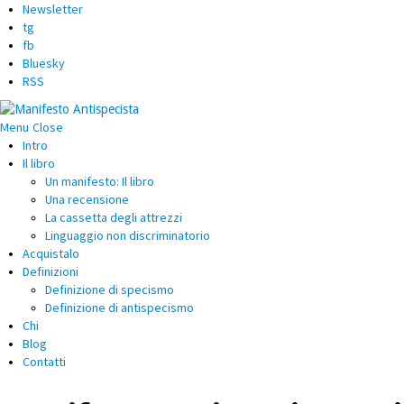
Newsletter
tg
fb
Bluesky
RSS
Menu
Close
Intro
Il libro
Un manifesto: Il libro
Una recensione
La cassetta degli attrezzi
Linguaggio non discriminatorio
Acquistalo
Definizioni
Definizione di specismo
Definizione di antispecismo
Chi
Blog
Contatti