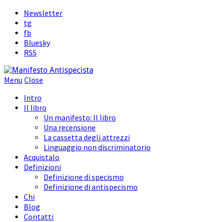
Newsletter
tg
fb
Bluesky
RSS
Menu
Close
Intro
Il libro
Un manifesto: Il libro
Una recensione
La cassetta degli attrezzi
Linguaggio non discriminatorio
Acquistalo
Definizioni
Definizione di specismo
Definizione di antispecismo
Chi
Blog
Contatti