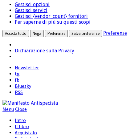
marketing
Gestisci opzioni
terze
Gestisci servizi
parti
Gestisci {vendor_count} fornitori
Per saperne di più su questi scopi
Preferenze
Accetta tutto
Nega
Preferenze
Salva preferenze
Dichiarazione sulla Privacy
Newsletter
tg
fb
Bluesky
RSS
Menu
Close
Intro
Il libro
Acquistalo