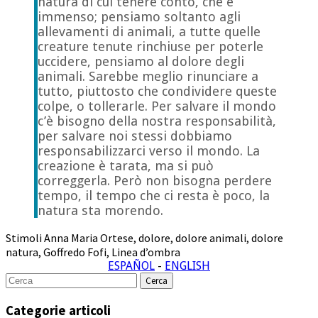
natura di cui tenere conto, che è
immenso; pensiamo soltanto agli
allevamenti di animali, a tutte quelle
creature tenute rinchiuse per poterle
uccidere, pensiamo al dolore degli
animali. Sarebbe meglio rinunciare a
tutto, piuttosto che condividere queste
colpe, o tollerarle. Per salvare il mondo
c’è bisogno della nostra responsabilità,
per salvare noi stessi dobbiamo
responsabilizzarci verso il mondo. La
creazione è tarata, ma si può
correggerla. Però non bisogna perdere
tempo, il tempo che ci resta è poco, la
natura sta morendo.
Stimoli
Anna Maria Ortese
,
dolore
,
dolore animali
,
dolore
natura
,
Goffredo Fofi
,
Linea d’ombra
ESPAÑOL
-
ENGLISH
Cerca
per:
Categorie articoli