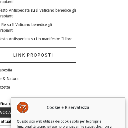
rapianti
esto Antispecista
su
Il Vaticano benedice gli
rapianti
 Re
su
Il Vaticano benedice gli
rapianti
esto Antispecista
su
Un manifesto: Il libro
LINK PROPOSTI
abestia
e & Natura
nzetta
fica consenso ai cookie
Cookie e Riservatezza
VOCA IL TUO CONSENSO
 attuale: Negato
Questo sito web utilizza dei cookie solo per le proprie
funzionalità tecniche (esempio antispam) e statistiche, non vi