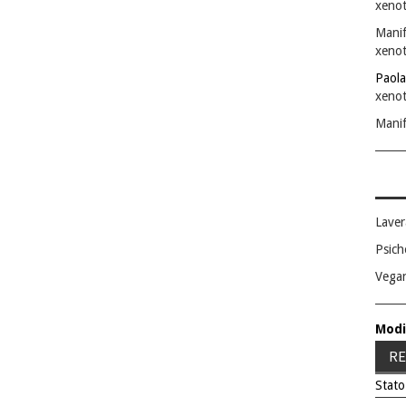
xenot
Manif
xenot
Paola
xenot
Manif
Laver
Psich
Vega
Modi
RE
Stato