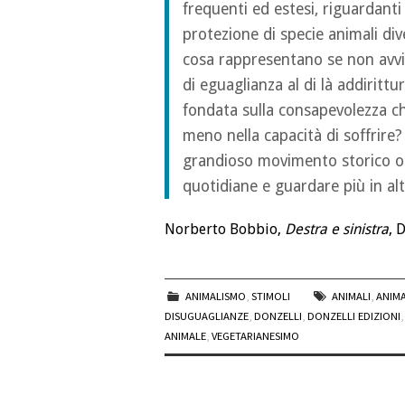
frequenti ed estesi, riguardanti la
protezione di specie animali di
cosa rappresentano se non avvis
di eguaglianza al di là addiritt
fondata sulla consapevolezza che
meno nella capacità di soffrire?
grandioso movimento storico occ
quotidiane e guardare più in alt
Norberto Bobbio,
Destra e sinistra
, 
ANIMALISMO
,
STIMOLI
ANIMALI
,
ANIM
DISUGUAGLIANZE
,
DONZELLI
,
DONZELLI EDIZIONI
ANIMALE
,
VEGETARIANESIMO