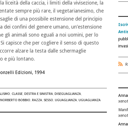
 liceità della caccia, i limiti della vivisezione, la
ventate sempre più rare, il vegetarianesimo, che
aglie di una possibile estensione del principio
Iscri
ura dei confini del genere umano, un’estensione
Anti
 gli animali sono eguali a noi uomini, per lo
pubbl
 Si capisce che per cogliere il senso di questo
invas
orre alzare la testa dalle schermaglie
o e più lontano.
R
Donzelli Edizioni, 1994
ALISMO
,
CLASSE
,
DESTRA E SINISTRA
,
DISEGUAGLIANZA
,
Anna
,
NORBERTO BOBBIO
,
RAZZA
,
SESSO
,
UGUAGLIANZA
,
UGUAGLIANZA
xenot
Manif
xenot
Anna