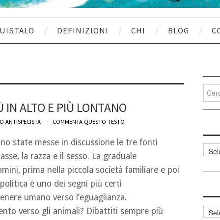
UISTALO
DEFINIZIONI
CHI
BLOG
C
Cerca
per:
 IN ALTO E PIÙ LONTANO
O ANTISPECISTA
COMMENTA QUESTO TESTO
o state messe in discussione le tre fonti
Categ
lasse, la razza e il sesso. La graduale
articol
mini, prima nella piccola società familiare e poi
 politica è uno dei segni più certi
genere umano verso l’eguaglianza.
Archi
nto verso gli animali? Dibattiti sempre più
articol