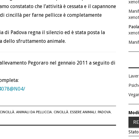
xenot
mo constatato che l’attività è cessata e il capannone
Manif
 di cincillà per farne pellicce è completamente
xenot
Paola
 di Padova regna il silenzio ed è stata posta la
xenot
ia dello sfruttamento animale.
Manif
ll’allevamento Pegoraro nel gennaio 2011 a seguito di
Laver
completa:
Psich
854078@N04/
Vega
CINCILLÀ
,
ANIMALI DA PELLICCIA
,
CINCILLÀ
,
ESSERE ANIMALI
,
PADOVA
,
Modi
RE
Stato