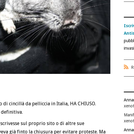
Iscri
Anti
pubbl
invas
R
Anna
di cincillà da pelliccia in Italia, HA CHIUSO.
xenot
definitiva.
Manif
xenot
crivesse sul proprio sito o di altre sue
Anna
veva già finto la chiusura per evitare proteste. Ma