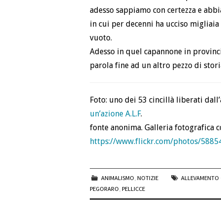
adesso sappiamo con certezza e abbia
in cui per decenni ha ucciso migliaia
vuoto.
Adesso in quel capannone in provincia
parola fine ad un altro pezzo di stor
Foto: uno dei 53 cincillà liberati da
un’azione A.L.F
.
fonte anonima. Galleria fotografica 
https://www.flickr.com/photos/58
ANIMALISMO
,
NOTIZIE
ALLEVAMENTO 
PEGORARO
,
PELLICCE