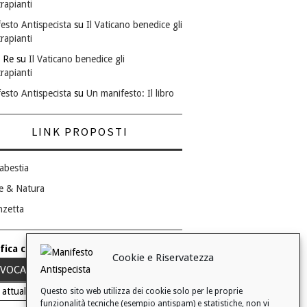
rapianti
esto Antispecista
su
Il Vaticano benedice gli
rapianti
 Re
su
Il Vaticano benedice gli
rapianti
esto Antispecista
su
Un manifesto: Il libro
LINK PROPOSTI
abestia
e & Natura
nzetta
fica consenso ai cookie
Cookie e Riservatezza
VOCA IL TUO CONSENSO
 attuale: Negato
Questo sito web utilizza dei cookie solo per le proprie
funzionalità tecniche (esempio antispam) e statistiche, non vi