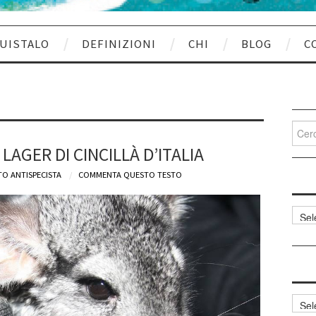
UISTALO
DEFINIZIONI
CHI
BLOG
C
Cerca
per:
LAGER DI CINCILLÀ D’ITALIA
O ANTISPECISTA
COMMENTA QUESTO TESTO
Categ
articol
Archi
articol