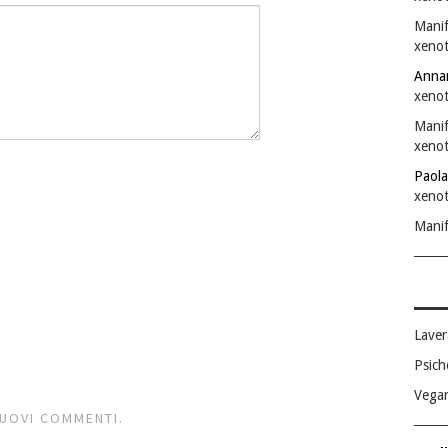
Manif
xenot
Anna
xenot
Manif
xenot
Paola
xenot
Manif
Laver
Psich
Vega
NUOVI COMMENTI.