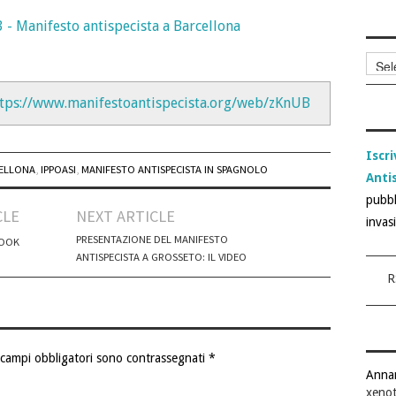
Archi
articol
tps://www.manifestoantispecista.org/web/zKnUB
Iscri
ELLONA
,
IPPOASI
,
MANIFESTO ANTISPECISTA IN SPAGNOLO
Anti
pubbl
CLE
NEXT ARTICLE
invas
PRESENTAZIONE DEL MANIFESTO
BOOK
ANTISPECISTA A GROSSETO: IL VIDEO
R
 campi obbligatori sono contrassegnati
*
Anna
xenot