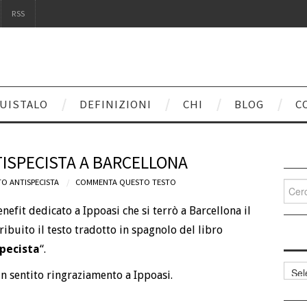
RSS
UISTALO
DEFINIZIONI
CHI
BLOG
C
ISPECISTA A BARCELLONA
O ANTISPECISTA
COMMENTA QUESTO TESTO
Cerca
per:
nefit dedicato a Ippoasi che si terrò a Barcellona il
ribuito il testo tradotto in spagnolo del libro
pecista
“.
Categ
Un sentito ringraziamento a Ippoasi.
articol