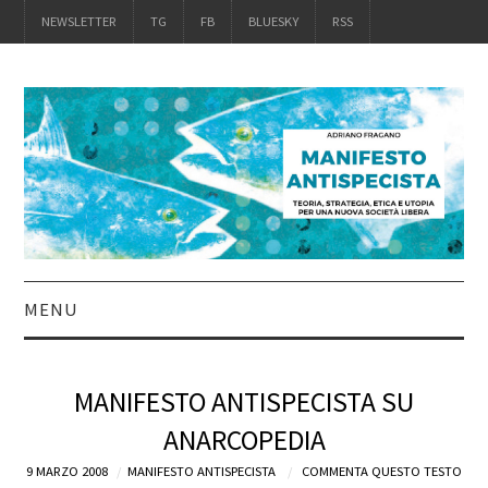
NEWSLETTER
TG
FB
BLUESKY
RSS
MENU
INTRO
MANIFESTO ANTISPECISTA SU
IL LIBRO
ANARCOPEDIA
9 MARZO 2008
ACQUISTALO
MANIFESTO ANTISPECISTA
COMMENTA QUESTO TESTO