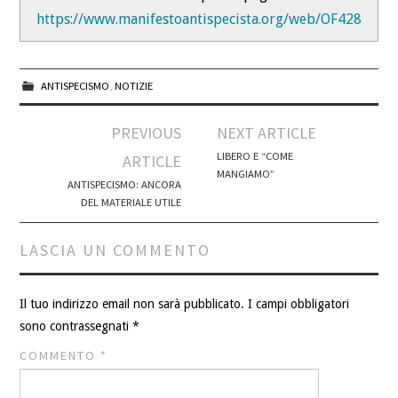
https://www.manifestoantispecista.org/web/OF428
ANTISPECISMO
,
NOTIZIE
Post
PREVIOUS
NEXT ARTICLE
navigation
LIBERO E “COME
ARTICLE
MANGIAMO”
ANTISPECISMO: ANCORA
DEL MATERIALE UTILE
LASCIA UN COMMENTO
Il tuo indirizzo email non sarà pubblicato.
I campi obbligatori
sono contrassegnati
*
COMMENTO
*