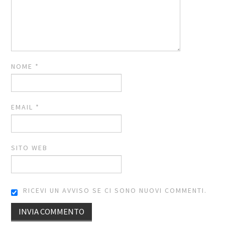
NOME
*
EMAIL
*
SITO WEB
RICEVI UN AVVISO SE CI SONO NUOVI COMMENTI.