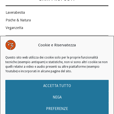
Laverabestia
Psiche & Natura
Veganzetta
Modifica consenso ai cookie
Cookie e Riservatezza
REVOCA IL TUO CONSENSO
Questo sito web utilizza dei cookie solo per le proprie funzionalità
Stato attuale: Negato
tecniche (esempio antispam) e statistiche, non vi sono altri cookie se non
quelli relativi a video e audio presenti su altre piattaforme (esempio
Youtube) e incorporati in alcune pagine del sito.
© 2006 - 2026 MANIFESTO ANTISPECISTA |
INFORMATIVA SULLA
ACCETTA TUTTO
PRIVACY
|
INFORMATIVA SUI COOKIE
|
LICENZA D'USO
|
CONDIZIONI DI VENDITA
NEGA
PREFERENZE