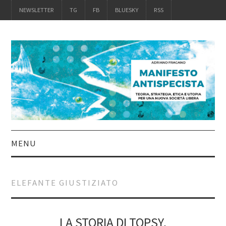
NEWSLETTER
TG
FB
BLUESKY
RSS
MENU
INTRO
ELEFANTE GIUSTIZIATO
IL LIBRO
ACQUISTALO
LA STORIA DI TOPSY,