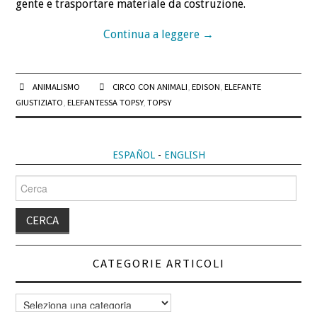
gente e trasportare materiale da costruzione.
Continua a leggere
→
ANIMALISMO
CIRCO CON ANIMALI
,
EDISON
,
ELEFANTE
GIUSTIZIATO
,
ELEFANTESSA TOPSY
,
TOPSY
ESPAÑOL
-
ENGLISH
Cerca
per:
CATEGORIE ARTICOLI
Categorie
articoli