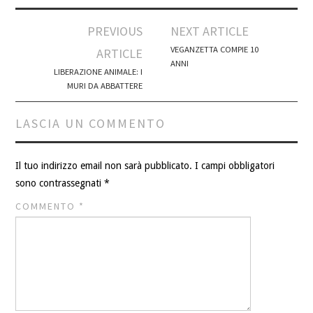
Post
PREVIOUS
NEXT ARTICLE
navigation
VEGANZETTA COMPIE 10
ARTICLE
ANNI
LIBERAZIONE ANIMALE: I
MURI DA ABBATTERE
LASCIA UN COMMENTO
Il tuo indirizzo email non sarà pubblicato.
I campi obbligatori
sono contrassegnati
*
COMMENTO
*