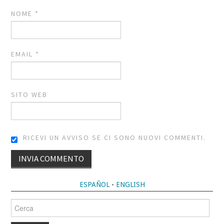
NOME
*
EMAIL
*
SITO WEB
RICEVI UN AVVISO SE CI SONO NUOVI COMMENTI.
ALTERNATIVE:
ESPAÑOL
-
ENGLISH
Cerca
per: